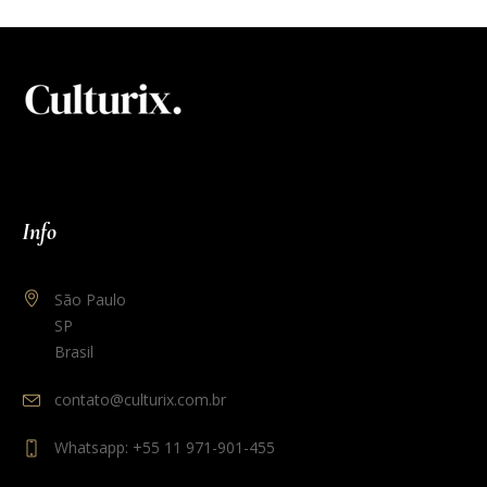
Info
São Paulo
SP
Brasil
contato@culturix.com.br
Whatsapp: +55 11 971-901-455