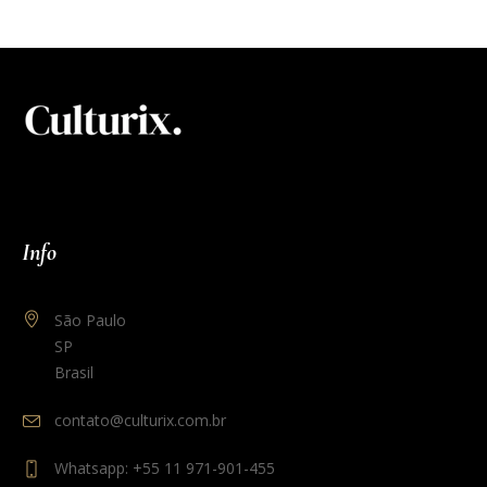
Info
São Paulo
SP
Brasil
contato@culturix.com.br
Whatsapp: +55 11 971-901-455