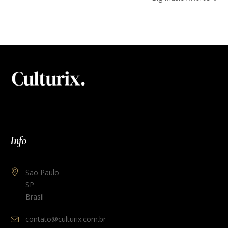
Info
São Paulo
SP
Brasil
contato@culturix.com.br