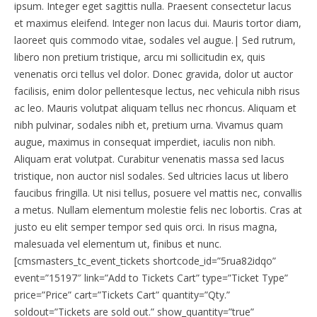
ipsum. Integer eget sagittis nulla. Praesent consectetur lacus
et maximus eleifend. Integer non lacus dui. Mauris tortor diam,
laoreet quis commodo vitae, sodales vel augue.| Sed rutrum,
libero non pretium tristique, arcu mi sollicitudin ex, quis
venenatis orci tellus vel dolor. Donec gravida, dolor ut auctor
facilisis, enim dolor pellentesque lectus, nec vehicula nibh risus
ac leo. Mauris volutpat aliquam tellus nec rhoncus. Aliquam et
nibh pulvinar, sodales nibh et, pretium urna. Vivamus quam
augue, maximus in consequat imperdiet, iaculis non nibh.
Aliquam erat volutpat. Curabitur venenatis massa sed lacus
tristique, non auctor nisl sodales. Sed ultricies lacus ut libero
faucibus fringilla. Ut nisi tellus, posuere vel mattis nec, convallis
a metus. Nullam elementum molestie felis nec lobortis. Cras at
justo eu elit semper tempor sed quis orci. In risus magna,
malesuada vel elementum ut, finibus et nunc.
[cmsmasters_tc_event_tickets shortcode_id=”5rua82idqo”
event=”15197″ link=”Add to Tickets Cart” type=”Ticket Type”
price=”Price” cart=”Tickets Cart” quantity=”Qty.”
soldout=”Tickets are sold out.” show_quantity=”true”